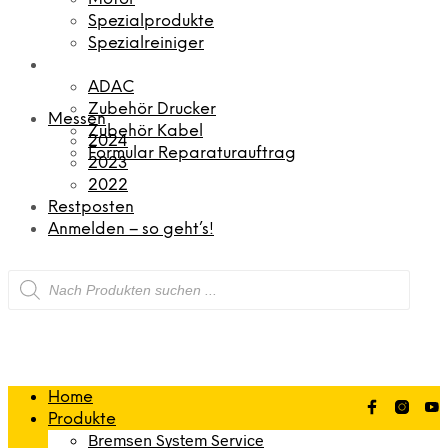
Spezialprodukte
Spezialreiniger
ADAC
Zubehör Drucker
Messen
Zubehör Kabel
2024
Formular Reparaturauftrag
2023
2022
Restposten
Anmelden – so geht’s!
Products
search
Home
Produkte
Bremsen System Service