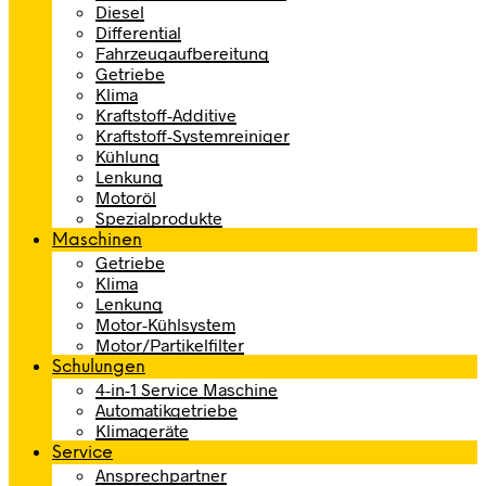
Diesel
Differential
Fahrzeugaufbereitung
Getriebe
Klima
Kraftstoff-Additive
Kraftstoff-Systemreiniger
Kühlung
Lenkung
Motoröl
Spezialprodukte
Maschinen
Getriebe
Klima
Lenkung
Motor-Kühlsystem
Motor/Partikelfilter
Schulungen
4-in-1 Service Maschine
Automatikgetriebe
Klimageräte
Service
Ansprechpartner