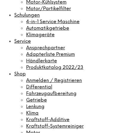
Motor-Kühlsystem
Motor/Partikelfilter
Schulungen
4-in-1 Service Maschine
Automatikgetriebe
Klimageräte
Service
Ansprechpartner
Adapterliste Premium
Händlerkarte
Produktkatalog 2022/23
Shop
Anmelden / Registrieren
Differential
Fahrzeugaufbereitung
Getriebe
Lenkung
Klima
Kraftstoff-Additive
Kraftstoff-Systemreiniger
Motor