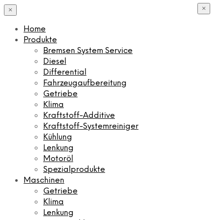
×
×
Home
Produkte
Bremsen System Service
Diesel
Differential
Fahrzeugaufbereitung
Getriebe
Klima
Kraftstoff-Additive
Kraftstoff-Systemreiniger
Kühlung
Lenkung
Motoröl
Spezialprodukte
Maschinen
Getriebe
Klima
Lenkung