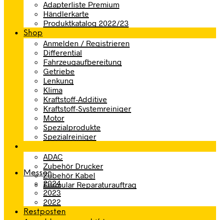
Adapterliste Premium
Händlerkarte
Produktkatalog 2022/23
Shop
Anmelden / Registrieren
Differential
Fahrzeugaufbereitung
Getriebe
Lenkung
Klima
Kraftstoff-Additive
Kraftstoff-Systemreiniger
Motor
Spezialprodukte
Spezialreiniger
ADAC
Zubehör Drucker
Messen
Zubehör Kabel
2024
Formular Reparaturauftrag
2023
2022
Restposten