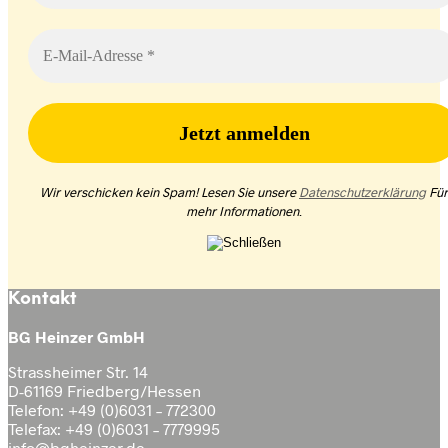
Wir verschicken kein Spam! Lesen Sie unsere
Datenschutzerklärung
Für
mehr Informationen
.
Kontakt
BG Heinzer GmbH
Strassheimer Str. 14
D-61169 Friedberg/Hessen
Telefon: +49 (0)6031 – 772300
Telefax: +49 (0)6031 – 7779995
info@bgheinzer.de