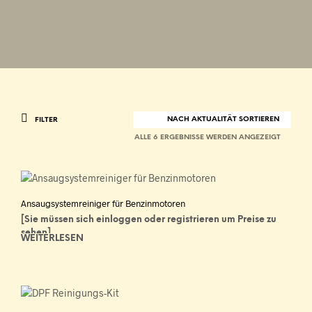
FILTER
NACH
ALLE 6 ERGEBNISSE WERDEN ANGEZEIGT
AKTUALI
SORTIER
Ansaugsystemreiniger für Benzinmotoren
[Sie müssen sich einloggen oder registrieren um Preise zu
sehen]
WEITERLESEN