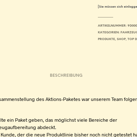
[Sie müssen sich einlogge
ARTIKELNUMMER:
9D000
KATEGORIEN:
FAHRZEU
PRODUKTE
,
SHOP
,
TOP 
BESCHREIBUNG
usammenstellung des Aktions-Paketes war unserem Team folge
llte ein Paket geben, das möglichst viele Bereiche der
eugaufbereitung abdeckt.
 Kunde, der die neue Produktlinie bisher noch nicht getestet hat