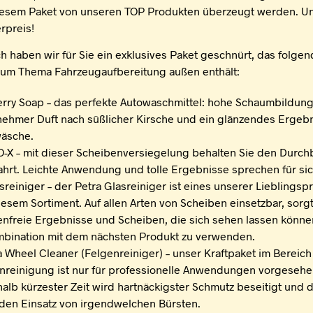
iesem Paket von unseren TOP Produkten überzeugt werden. U
rpreis!
ch haben wir für Sie ein exklusives Paket geschnürt, das folge
zum Thema Fahrzeugaufbereitung außen enthält:
erry Soap – das perfekte Autowaschmittel: hohe Schaumbildung
ehmer Duft nach süßlicher Kirsche und ein glänzendes Ergebn
äsche.
O-X – mit dieser Scheibenversiegelung behalten Sie den Durchb
ahrt. Leichte Anwendung und tolle Ergebnisse sprechen für sic
asreiniger – der Petra Glasreiniger ist eines unserer Lieblings
iesem Sortiment. Auf allen Arten von Scheiben einsetzbar, sorgt
fenfreie Ergebnisse und Scheiben, die sich sehen lassen könne
mbination mit dem nächsten Produkt zu verwenden.
ta Wheel Cleaner (Felgenreiniger) – unser Kraftpaket im Bereich
nreinigung ist nur für professionelle Anwendungen vorgesehe
halb kürzester Zeit wird hartnäckigster Schmutz beseitigt und 
den Einsatz von irgendwelchen Bürsten.