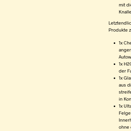
mit d
Knalle
Letztendli
Produkte 
1x Ch
angen
Autow
1x H2
der F
1x Gl
aus d
strei
in Ko
1x Ul
Felge
Inner
ohne 