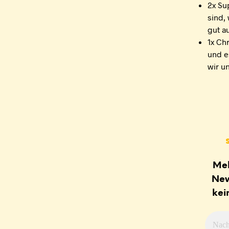
2x Su
sind,
gut a
1x Ch
und e
wir u
Mel
New
kei