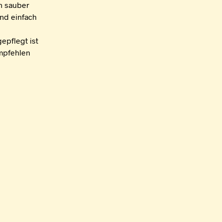
n sauber
nd einfach
epflegt ist
empfehlen