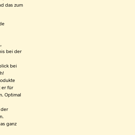
nd das zum
nde
,
is bei der
lick bei
h!
produkte
 er für
n. Optimal
 der
n.
das ganz