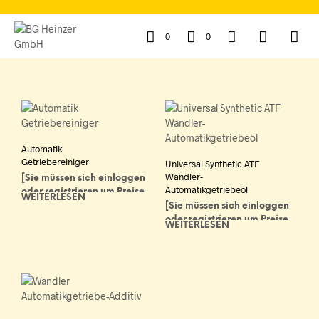
0
0
Automatik
Getriebereiniger
Universal Synthetic ATF
Wandler-
[Sie müssen sich einloggen
Automatikgetriebeöl
oder registrieren um Preise
WEITERLESEN
zu sehen]
[Sie müssen sich einloggen
oder registrieren um Preise
WEITERLESEN
zu sehen]