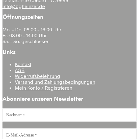
Telefax: +49 (0)6031 – 7779995
info@bgheinzer.de
Öffnungszeiten
Mo. – Do. 08:00 – 16:00 Uhr
Fr. 08:00 – 14:00 Uhr
Sa. – So. geschlossen
Links
Opel Zafira A 1.8-16V / 4-Gang
Kontakt
AGB
/ Baujahr 1999-2005
Widerrufsbelehrung
Versand und Zahlungsbedingungen
Mein Konto / Registrieren
Abonniere unseren Newsletter