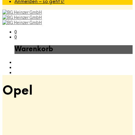
Anmelden – so geht’s!
0
0
Warenkorb
Opel