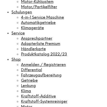
Motor-Kühlsystem
Motor/Partikelfilter
Schulungen
4-in-1 Service Maschine
Automatikgetriebe
Klimageräte
Service
Ansprechpartner
Adapterliste Premium
Händlerkarte
Produktkatalog 2022/23
Shop
Anmelden / Registrieren
Differential
Fahrzeugaufbereitung
Getriebe
Lenkung
Klima
Kraftstoff-Additive
Kraftstoff-Systemreiniger
Motor