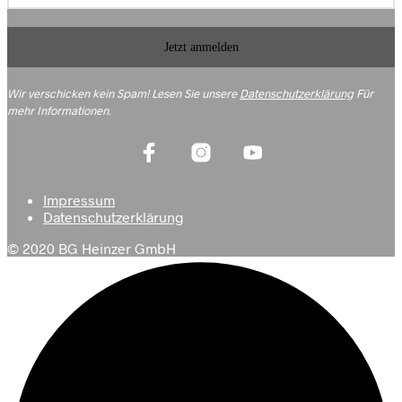
Wir verschicken kein Spam! Lesen Sie unsere
Datenschutzerklärung
Für
mehr Informationen
.
Opel Vectra C 1.9 CDTI, 3.0 V6
CDTI / 6-Gang / Baujahr 2004-
2008
Impressum
Datenschutzerklärung
© 2020 BG Heinzer GmbH