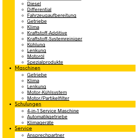
Diesel
Differential
Fahrzeugaufbereitung
Getriebe
Klima
Kraftstoff-Additive
Kraftstoff-Systemreiniger
Kühlung
Lenkung
Motoröl
Spezialprodukte
Maschinen
Getriebe
Klima
Lenkung
Motor-Kühlsystem
Motor/Partikelfilter
Schulungen
4-in-1 Service Maschine
Automatikgetriebe
Klimageräte
Service
Ansprechpartner