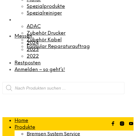
Spezialprodukte
Spezialreiniger
ADAC
Zubehör Drucker
Messen
Zubehör Kabel
2024
Formular Reparaturauftrag
2023
2022
Restposten
Anmelden – so geht’s!
Products
search
Home
Produkte
Bremsen System Service