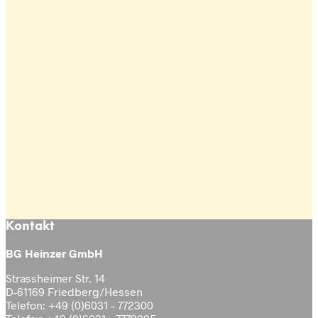
Opel Astra H 1.9 CDTI / 6-Gang
/ Baujahr 2005-2010
Kontakt
BG Heinzer GmbH
Strassheimer Str. 14
D-61169 Friedberg/Hessen
Telefon: +49 (0)6031 – 772300