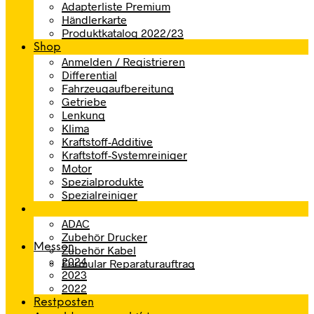
Adapterliste Premium
Händlerkarte
Produktkatalog 2022/23
Shop
Anmelden / Registrieren
Differential
Fahrzeugaufbereitung
Getriebe
Lenkung
Klima
Kraftstoff-Additive
Kraftstoff-Systemreiniger
Motor
Spezialprodukte
Spezialreiniger
ADAC
Zubehör Drucker
Messen
Zubehör Kabel
2024
Formular Reparaturauftrag
2023
2022
Restposten