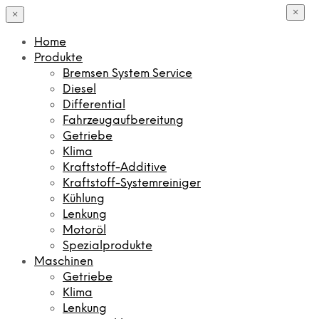
×
×
Home
Produkte
Bremsen System Service
Diesel
Differential
Fahrzeugaufbereitung
Getriebe
Klima
Kraftstoff-Additive
Kraftstoff-Systemreiniger
Kühlung
Lenkung
Motoröl
Spezialprodukte
Maschinen
Getriebe
Klima
Lenkung