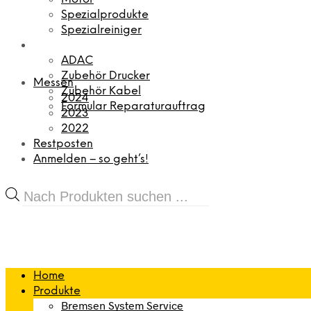
Spezialprodukte
Spezialreiniger
ADAC
Zubehör Drucker
Messen
Zubehör Kabel
2024
Formular Reparaturauftrag
2023
2022
Restposten
Anmelden – so geht’s!
Products
search
Home
Produkte
Bremsen System Service