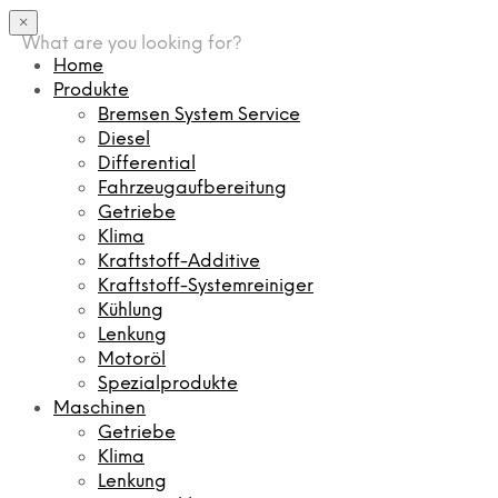
×
What are you looking for?
Home
Produkte
Bremsen System Service
Diesel
Differential
Fahrzeugaufbereitung
Getriebe
Klima
Kraftstoff-Additive
Kraftstoff-Systemreiniger
Kühlung
Lenkung
Motoröl
Spezialprodukte
Maschinen
Getriebe
Klima
Lenkung