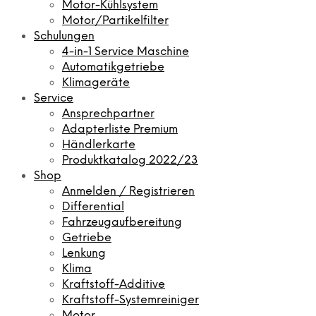
Motor-Kühlsystem
Motor/Partikelfilter
Schulungen
4-in-1 Service Maschine
Automatikgetriebe
Klimageräte
Service
Ansprechpartner
Adapterliste Premium
Händlerkarte
Produktkatalog 2022/23
Shop
Anmelden / Registrieren
Differential
Fahrzeugaufbereitung
Getriebe
Lenkung
Klima
Kraftstoff-Additive
Kraftstoff-Systemreiniger
Motor