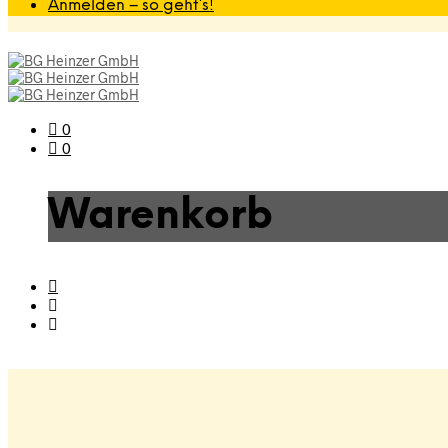
Anmelden – so geht’s!
0
0
Warenkorb