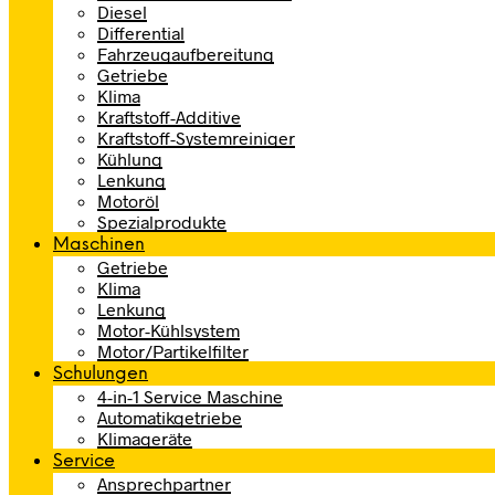
Diesel
Differential
Fahrzeugaufbereitung
Getriebe
Klima
Kraftstoff-Additive
Kraftstoff-Systemreiniger
Kühlung
Lenkung
Motoröl
Spezialprodukte
Maschinen
Getriebe
Klima
Lenkung
Motor-Kühlsystem
Motor/Partikelfilter
Schulungen
4-in-1 Service Maschine
Automatikgetriebe
Klimageräte
Service
Ansprechpartner