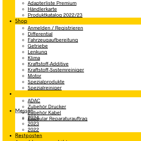
Adapterliste Premium
Händlerkarte
Produktkatalog 2022/23
Shop
Anmelden / Registrieren
Differential
Fahrzeugaufbereitung
Getriebe
Lenkung
Klima
Kraftstoff-Additive
Kraftstoff-Systemreiniger
Motor
Spezialprodukte
Spezialreiniger
ADAC
Zubehör Drucker
Messen
Zubehör Kabel
2024
Formular Reparaturauftrag
2023
2022
Restposten